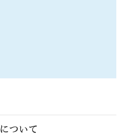
索
なときは
観光
カレンダーで探す
について