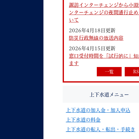
諏訪インターチェンジから小淵
ンターチェンジの夜間通行止め
いて
2026年4月18日更新
防災行政無線の放送内容
2026年4月15日更新
妊娠・出産
子育て
窓口受付時間を「試行的に」短
ます
一覧
RS
背景色
Foreign language
音声読み上げ
上下水道メニュー
携帯サイト
上下水道の加入金・加入申込
上下水道の料金
上下水道の転入・転出・手続き