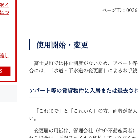
沢イ
ページID：0036
につ
使用開始・変更
教育
結婚・離婚
引越し・住まい
就職・
縮し
富士見町では休止制度がないため、アパート等
合には、「水道・下水道の変更届」によるお手続
S
アパート等の賃貸物件に入居または退去さ
文字サイズ
標準
拡大
白
黒
青
ページを一時保存す
「これまで」と「これから」の方、両者が記入
い。
変更届の用紙は、管理会社（仲介不動産業者）