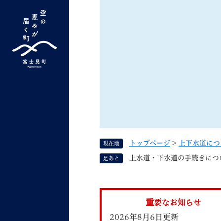
ペ
ー
ジ
の
先
G
キーワード検索
頭
o
で
o
す
よく検索されるキーワード ：
新型コロナ
ふ
g
。
l
e
カ
ス
トップページ
>
上下水道につ
現在地
タ
くらしの情報
しごと
上水道・下水道の手続きにつ
足あと
ム
検
索
組織で探す
重要なお知らせ
2026年8月6日更新