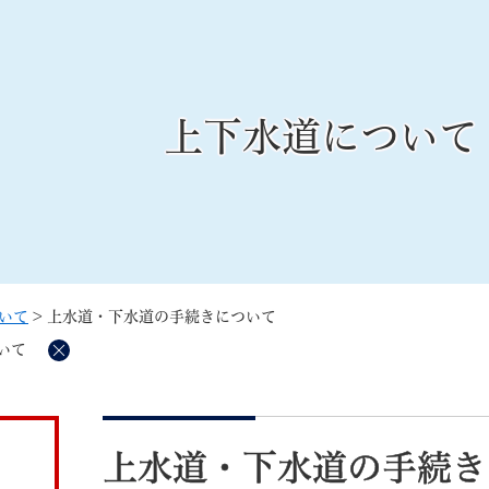
メニューを飛ばして本文へ
上下水道について
記事ID検
すべて
ページ
PDF
るさと納税
特別定額給付金
マイナンバー
学習支援
戸籍
請求書
いて
>
上水道・下水道の手続きについて
・町づくり
町政情報
こん
いて
削
除
本
文
上水道・下水道の手続き