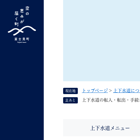
ペ
ー
ジ
の
先
G
キーワード検索
頭
o
で
o
す
よく検索されるキーワード ：
新型コロナ
ふ
g
。
l
e
カ
ス
トップページ
>
上下水道につ
現在地
タ
くらしの情報
しごと
上下水道の転入・転出・手続
足あと
ム
検
索
組織で探す
上下水道メニュー