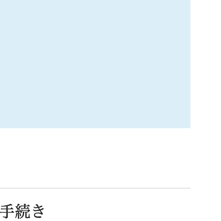
索
なときは
観光
カレンダーで探す
手続き