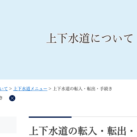
メニューを飛ばして本文へ
上下水道について
記事ID検
すべて
ページ
PDF
るさと納税
特別定額給付金
マイナンバー
学習支援
戸籍
請求書
いて
>
上下水道メニュー
>
上下水道の転入・転出・手続き
・町づくり
町政情報
こん
き
削
除
本
文
上下水道の転入・転出・