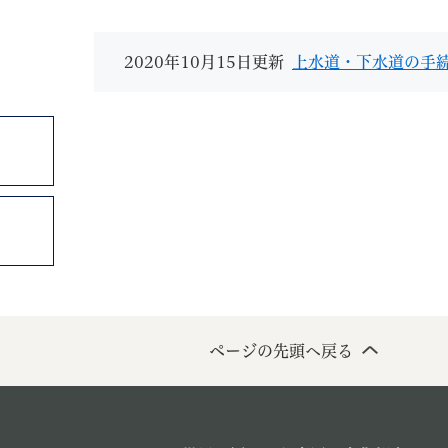
2020年10月15日更新
上水道・下水道の手
教育
結婚・離婚
引越し・住まい
就職・
文字サイズ
標準
拡大
白
黒
青
ページを一時保存す
ページの先頭へ戻る