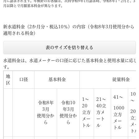
月に請求されます。年検針のお客様は、次回令和9年1月請求時、令和8年1・2月と、3
月以降とで月額基本料金が異なります。
新水道料金（2か月分・税込10％）の内容（令和8年3月使用分から
適用される料金）
表のサイズを切り替える
水道料金は、水道メーターの口径に応じた基本料金と使用水量に応じ
す。
地
口径
基本料金
従量料金
区
100
41～
1～
21～
～
令和8年
令和10
20
40立
1000
3月
年3月
200
立方
方メ
立方
使用分か
使用分か
立方
メー
ート
メー
ら
ら
メー
トル
ル
トル
トル