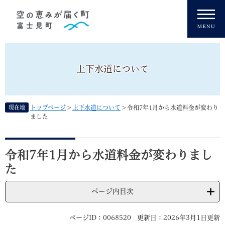
ペ
メニューを飛ばして本文へ
ー
ジ
の
先
頭
上下水道について
で
す
。
現在地
トップページ
>
上下水道について
>
令和7年1月から水道料金が変わり
ました
本
文
令和7年1月から水道料金が変わりまし
た
ページ内目次
ページID：0068520
更新日：2026年3月1日更新