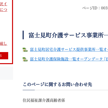
沢イ
ページID：003
につ
富士見町介護サービス事業所
教育
結婚・離婚
引越し・住まい
就職・
縮し
富士見町居宅介護サービス提供事業所一覧オープン
S
富士見町介護保険施設一覧オープンデータ [Exc
文字サイズ
標準
拡大
白
黒
青
ページを一時保存す
このページに関するお問い合わせ先
住民福祉課介護高齢者係