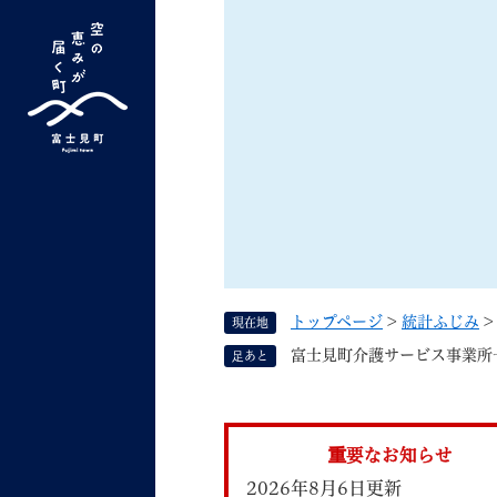
ペ
ー
ジ
の
先
G
キーワード検索
頭
o
で
o
す
よく検索されるキーワード ：
新型コロナ
ふ
g
。
l
e
カ
ス
トップページ
>
統計ふじみ
現在地
タ
くらしの情報
しごと
富士見町介護サービス事業所
足あと
ム
検
索
組織で探す
重要なお知らせ
2026年8月6日更新