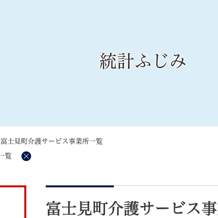
メニューを飛ばして本文へ
統計ふじみ
記事ID検
すべて
ページ
PDF
るさと納税
特別定額給付金
マイナンバー
学習支援
戸籍
請求書
>
富士見町介護サービス事業所一覧
・町づくり
町政情報
こん
一覧
削
除
本
文
富士見町介護サービス事