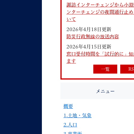
諏訪インターチェンジから小淵
ンターチェンジの夜間通行止め
いて
2026年4月18日更新
防災行政無線の放送内容
2026年4月15日更新
妊娠・出産
子育て
窓口受付時間を「試行的に」短
ます
一覧
RS
背景色
Foreign language
音声読み上げ
メニュー
携帯サイト
概要
1.土地・気象
2.人口