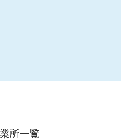
索
なときは
観光
カレンダーで探す
業所一覧