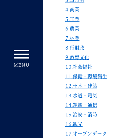
3.事業所
4.商業
5.工業
6.農業
7.林業
8.行財政
9.教育文化
10.社会福祉
11.保健・環境衛生
12.土木・建築
13.水道・電気
14.運輸・通信
15.治安・消防
16.観光
17.オープンデータ