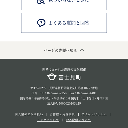
見つからないときは
よくある質問と回答
ページの先頭へ戻る
世界に展かれた高原の文化都市
〒399-0292 長野県諏訪郡富士見町落合10777番地
代表 Tel：0266-62-2250 Fax：0266-62-4481
開庁時間：午前8時30分～午後5時15分 閉庁日：土日祝日・年末年始
法人番号3000020203629
個人情報の取り扱い
著作権・免責事項
アクセシビリティ
リンクについて
RSS配信について