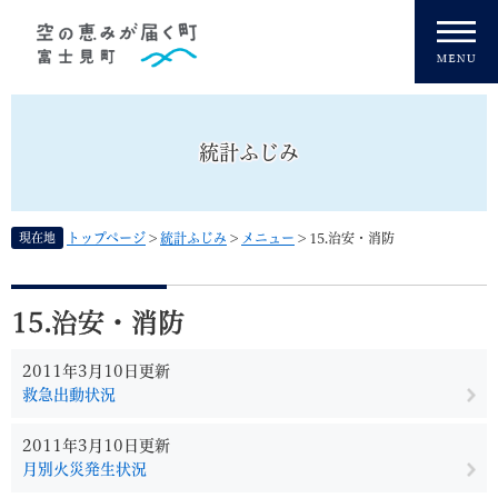
ペ
メニューを飛ばして本文へ
ー
ジ
の
先
頭
統計ふじみ
で
す
。
現在地
トップページ
>
統計ふじみ
>
メニュー
>
15.治安・消防
本
文
15.治安・消防
2011年3月10日更新
救急出動状況
2011年3月10日更新
月別火災発生状況