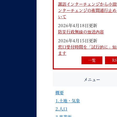
諏訪インターチェンジから小淵
ンターチェンジの夜間通行止め
いて
2026年4月18日更新
防災行政無線の放送内容
2026年4月15日更新
妊娠・出産
子育て
窓口受付時間を「試行的に」短
ます
一覧
RS
背景色
Foreign language
音声読み上げ
メニュー
携帯サイト
概要
1.土地・気象
2.人口