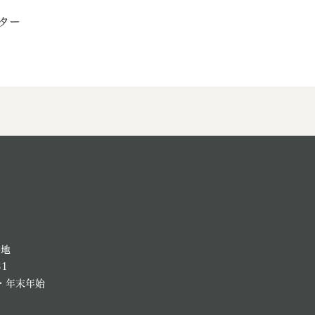
ター
番地
81
・年末年始