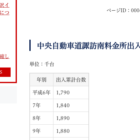
沢イ
ページID：000
につ
中央自動車道諏訪南料金所出
教育
結婚・離婚
引越し・住まい
就職・
縮し
単位：千台
S
年別
出入累計台数
平成6年
1,790
文字サイズ
標準
拡大
白
黒
青
ページを一時保存す
7年
1,840
8年
1,890
9年
1,880