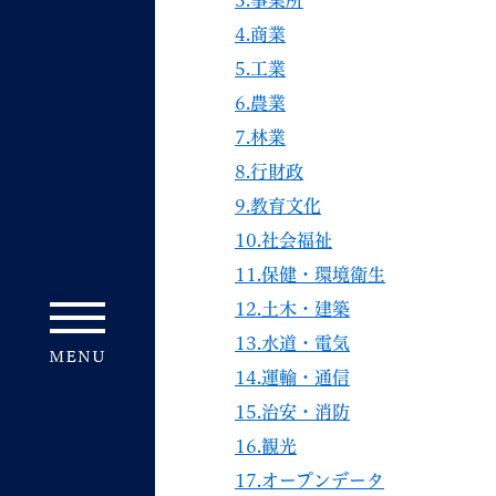
3.事業所
4.商業
5.工業
6.農業
7.林業
8.行財政
9.教育文化
10.社会福祉
11.保健・環境衛生
12.土木・建築
13.水道・電気
14.運輸・通信
15.治安・消防
16.観光
17.オープンデータ