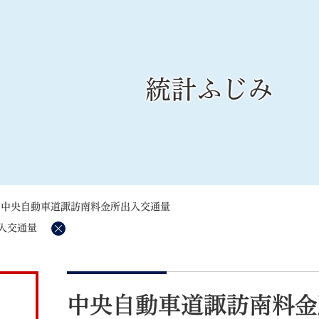
メニューを飛ばして本文へ
統計ふじみ
記事ID検
すべて
ページ
PDF
るさと納税
特別定額給付金
マイナンバー
学習支援
戸籍
請求書
>
中央自動車道諏訪南料金所出入交通量
・町づくり
町政情報
こん
入交通量
削
除
本
文
中央自動車道諏訪南料金