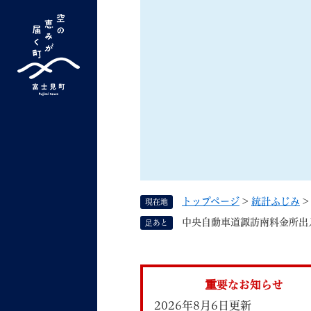
ペ
ー
ジ
の
先
G
キーワード検索
頭
o
で
o
す
よく検索されるキーワード ：
新型コロナ
ふ
g
。
l
e
カ
ス
トップページ
>
統計ふじみ
現在地
タ
くらしの情報
しごと
中央自動車道諏訪南料金所出
足あと
ム
検
索
組織で探す
重要なお知らせ
2026年8月6日更新