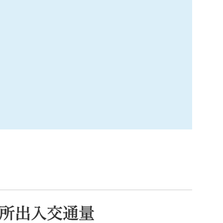
索
なときは
観光
カレンダーで探す
所出入交通量