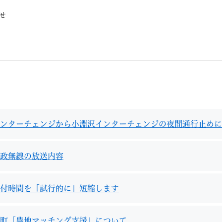
メニューを飛ばして本文へ
せ
記事ID検
すべて
ページ
PDF
るさと納税
特別定額給付金
マイナンバー
学習支援
戸籍
請求書
ンターチェンジから小淵沢インターチェンジの夜間通行止めに
・町づくり
町政情報
こん
政無線の放送内容
付時間を「試行的に」短縮します
町「農地マッチング支援」について