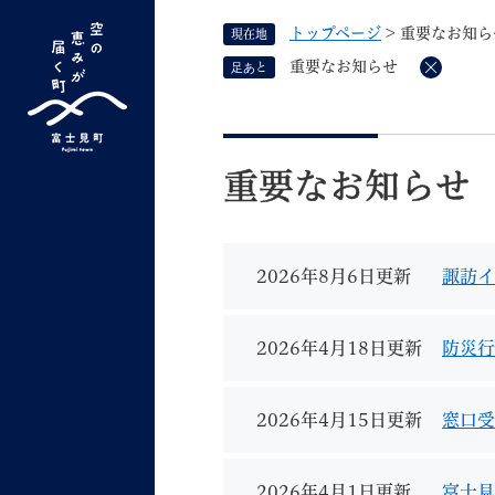
ペ
トップページ
>
重要なお知ら
現在地
ー
ジ
重要なお知らせ
足あと
削
の
除
先
G
キーワード検索
頭
本
o
で
文
o
重要なお知らせ
す
よく検索されるキーワード ：
新型コロナ
ふ
g
。
l
e
2026年8月6日更新
諏訪イ
カ
ス
タ
くらしの情報
しごと
2026年4月18日更新
防災行
ム
検
索
2026年4月15日更新
窓口受
組織で探す
2026年4月1日更新
富士見