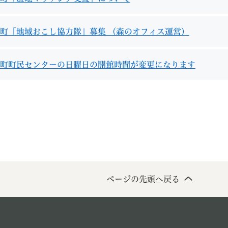
町「地域おこし協力隊」募集 （森のオフィス運営）
町町民センターの日曜日の開館時間が変更になります
教育
結婚・離婚
引越し・住まい
就職・
文字サイズ
標準
拡大
白
黒
青
ページを一時保存す
ページの先頭へ戻る