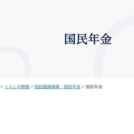
メニューを飛ばして本文へ
国民年金
記事ID検
すべて
ページ
PDF
るさと納税
特別定額給付金
マイナンバー
学習支援
戸籍
請求書
>
くらしの情報
>
国民健康保険・国民年金
>
国民年金
・町づくり
町政情報
こん