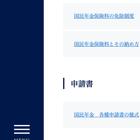
国民年金保険料の免除制度
国民年金保険料とその納め方
妊娠・出産
子育て
申請書
背景色
Foreign language
音声読み上げ
携帯サイト
国民年金 各種申請書の様式