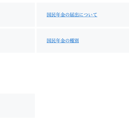
国民年金の届出について
国民年金の種別
教育
結婚・離婚
引越し・住まい
就職・
文字サイズ
標準
拡大
白
黒
青
ページを一時保存す