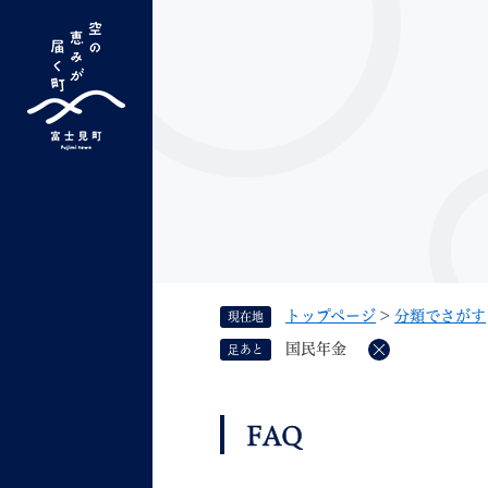
ペ
ー
ジ
の
先
G
キーワード検索
頭
o
で
o
す
よく検索されるキーワード ：
新型コロナ
ふ
g
。
l
e
カ
ス
トップページ
>
分類でさがす
現在地
タ
くらしの情報
しごと
国民年金
足あと
ム
削
除
検
索
本
FAQ
組織で探す
文