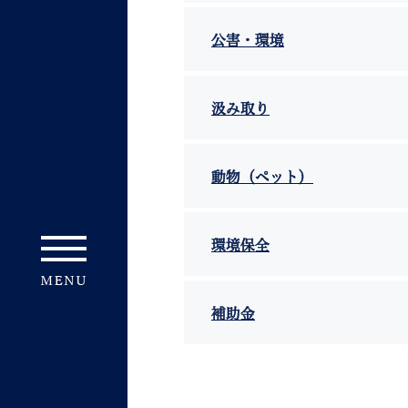
公害・環境
汲み取り
妊娠・出産
子育て
動物（ペット）
環境保全
背景色
Foreign language
音声読み上げ
補助金
携帯サイト