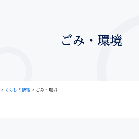
メニューを飛ばして本文へ
ごみ・環境
記事ID検
すべて
ページ
PDF
るさと納税
特別定額給付金
マイナンバー
学習支援
戸籍
請求書
>
くらしの情報
>
ごみ・環境
・町づくり
町政情報
こん