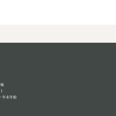
番地
81
・年末年始