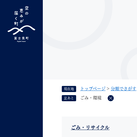
ペ
ー
ジ
の
先
G
キーワード検索
頭
o
で
o
す
よく検索されるキーワード ：
新型コロナ
ふ
g
。
l
e
カ
ス
トップページ
>
分類でさがす
現在地
タ
くらしの情報
しごと
ごみ・環境
足あと
ム
削
除
検
索
本
組織で探す
文
ごみ・リサイクル