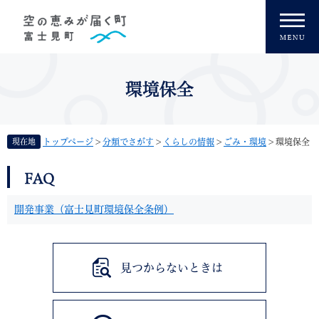
ペ
メニューを飛ばして本文へ
ー
ジ
の
先
頭
環境保全
で
す
。
現在地
トップページ
>
分類でさがす
>
くらしの情報
>
ごみ・環境
>
環境保全
本
FAQ
文
開発事業（富士見町環境保全条例）
見つからないときは