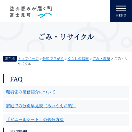
ペ
メニューを飛ばして本文へ
ー
ジ
の
先
頭
ごみ・リサイクル
で
す
。
現在地
トップページ
>
分類でさがす
>
くらしの情報
>
ごみ・環境
>
ごみ・リ
サイクル
本
FAQ
文
環境係の業務紹介について
家庭での分別早見表（あいうえお順）
「ビニールシート」の処分方法