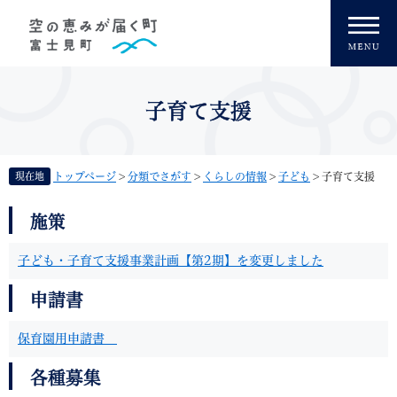
ペ
メニューを飛ばして本文へ
ー
ジ
の
先
頭
子育て支援
で
す
。
現在地
トップページ
>
分類でさがす
>
くらしの情報
>
子ども
>
子育て支援
本
施策
文
子ども・子育て支援事業計画【第2期】を変更しました
申請書
保育園用申請書
各種募集