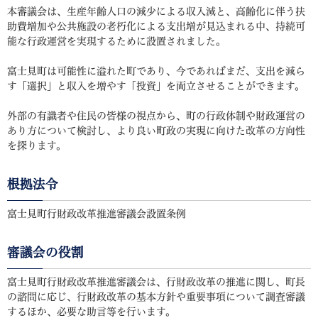
本審議会は、生産年齢人口の減少による収入減と、高齢化に伴う扶
助費増加や公共施設の老朽化による支出増が見込まれる中、持続可
能な行政運営を実現するために設置されました。
富士見町は可能性に溢れた町であり、今であればまだ、支出を減ら
す「選択」と収入を増やす「投資」を両立させることができます。
外部の有識者や住民の皆様の視点から、町の行政体制や財政運営の
あり方について検討し、より良い町政の実現に向けた改革の方向性
を探ります。
根拠法令
富士見町行財政改革推進審議会設置条例
審議会の役割
富士見町行財政改革推進審議会は、行財政改革の推進に関し、町長
の諮問に応じ、行財政改革の基本方針や重要事項について調査審議
するほか、必要な助言等を行います。