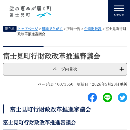
ペ
メニューを飛ばして本文へ
ー
ジ
の
先
現在地
トップページ
>
組織でさがす
>
所属一覧
>
企画財政課
>
富士見町行財
頭
政改革推進審議会
で
す
本
。
文
富士見町行財政改革推進審議会
ページ内目次
ページID：0073550
更新日：2026年5月23日更新
富士見町行財政改革推進審議会
富士見町行財政改革推進審議会