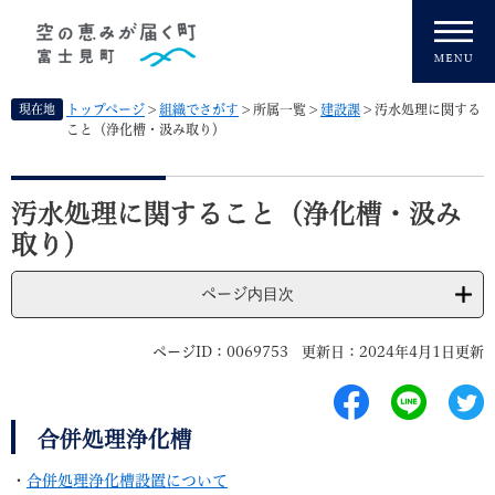
ペ
メニューを飛ばして本文へ
ー
ジ
の
先
現在地
トップページ
>
組織でさがす
>
所属一覧
>
建設課
>
汚水処理に関する
頭
こと（浄化槽・汲み取り）
で
す
本
。
文
汚水処理に関すること（浄化槽・汲み
取り）
ページ内目次
ページID：0069753
更新日：2024年4月1日更新
合併処理浄化槽
・
合併処理浄化槽設置について