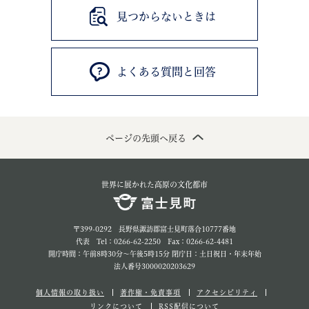
見つからないときは
よくある質問と回答
ページの先頭へ戻る
世界に展かれた高原の文化都市
〒399-0292 長野県諏訪郡富士見町落合10777番地
代表 Tel：0266-62-2250 Fax：0266-62-4481
開庁時間：午前8時30分～午後5時15分 閉庁日：土日祝日・年末年始
法人番号3000020203629
個人情報の取り扱い
著作権・免責事項
アクセシビリティ
リンクについて
RSS配信について