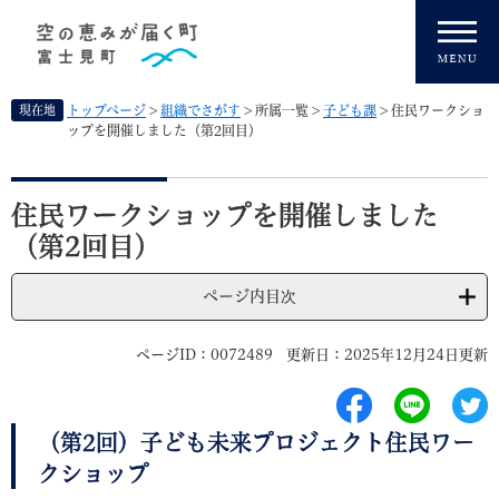
ペ
メニューを飛ばして本文へ
ー
ジ
の
先
現在地
トップページ
>
組織でさがす
>
所属一覧
>
子ども課
>
住民ワークショ
頭
ップを開催しました（第2回目）
で
す
本
。
文
住民ワークショップを開催しました
（第2回目）
ページ内目次
ページID：0072489
更新日：2025年12月24日更新
（第2回）子ども未来プロジェクト住民ワー
クショップ