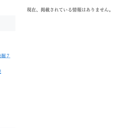
現在、掲載されている情報はありません。
教育
結婚・離婚
引越し・住まい
就職・
発掘７
読
文字サイズ
標準
拡大
白
黒
青
ページを一時保存す