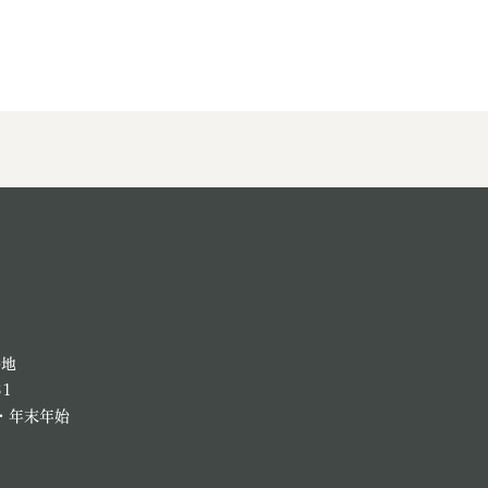
番地
81
・年末年始