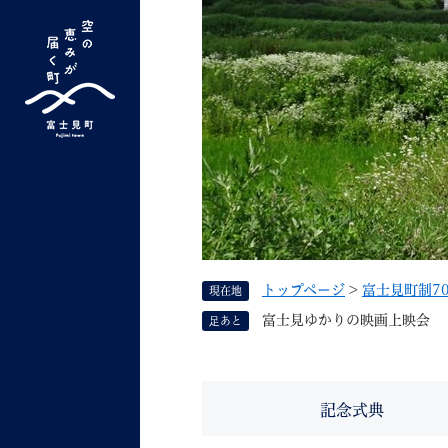
ペ
ー
ジ
の
先
G
キーワード検索
頭
o
で
o
す
よく検索されるキーワード ：
新型コロナ
ふ
g
。
l
e
カ
ス
トップページ
>
富士見町制7
現在地
タ
くらしの情報
しごと
富士見ゆかりの映画上映会
足あと
ム
検
索
組織で探す
記念式典