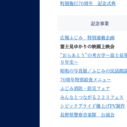
町制施行70周年 記念式典
記念事業
広報ふじみ 特別連載企画
富士見ゆかりの映画上映会
妊娠・出産
子育て
”おらあとう”の考古学～富士見
０年史～
昭和の写真展／ふじみの民話朗
70周年特別給食メニュー
背景色
Foreign language
音声読み上げ
ふじみ消防・防災フェア
みんなとつながる２２３フェス
携帯サイト
シビックプライド爆上げPV制作
長野県警察音楽隊 公演会