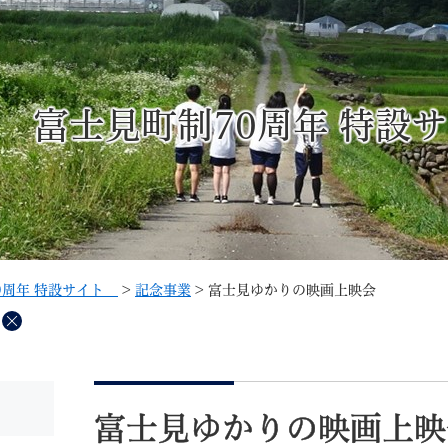
メニューを飛ばして本文へ
富士見町制70周年 特
記事ID検
すべて
ページ
PDF
るさと納税
特別定額給付金
マイナンバー
学習支援
戸籍
請求書
0周年 特設サイト
>
記念事業
>
富士見ゆかりの映画上映会
・町づくり
町政情報
こん
削
除
本
文
富士見ゆかりの映画上映