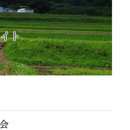
設サイト
索
なときは
観光
カレンダーで探す
会