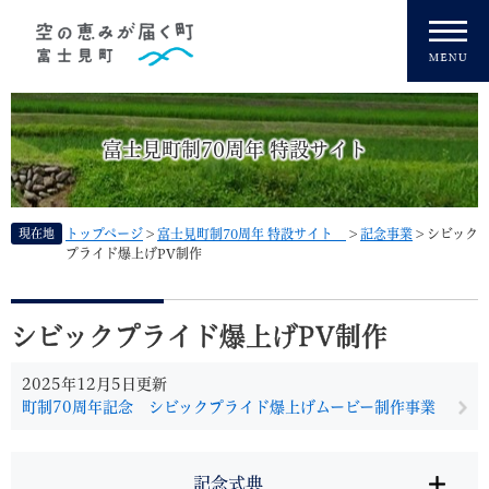
ペ
メニューを飛ばして本文へ
ー
ジ
の
先
頭
富士見町制70周年 特設サイト
で
す
。
現在地
トップページ
>
富士見町制70周年 特設サイト
>
記念事業
>
シビック
プライド爆上げPV制作
本
文
シビックプライド爆上げPV制作
2025年12月5日更新
町制70周年記念 シビックプライド爆上げムービー制作事業
記念式典