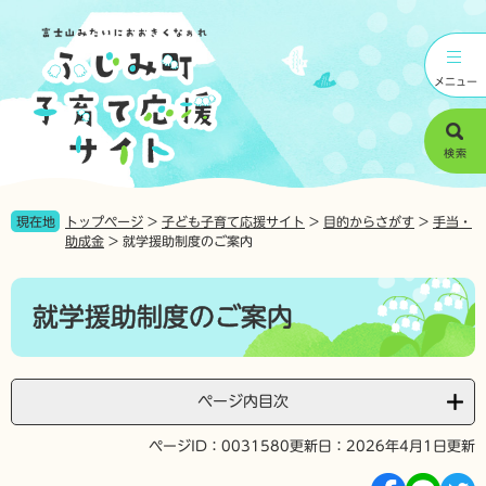
ペ
メ
ー
ニ
ジ
ュ
の
ー
メニュー
先
を
頭
飛
で
ば
検索
す
し
。
て
本
現在地
トップページ
>
子ども子育て応援サイト
>
目的からさがす
>
手当・
文
助成金
>
就学援助制度のご案内
へ
本
文
就学援助制度のご案内
ページ内目次
ページID：0031580
更新日：2026年4月1日更新