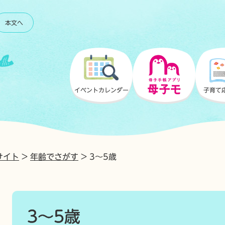
本文へ
母子手帳アプリ
母子モ
イベント
カレンダー
子育て
サイト
>
年齢でさがす
>
3～5歳
本
文
3～5歳