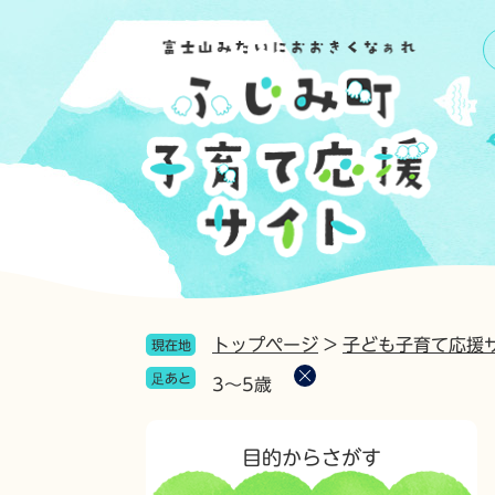
ペ
メ
ー
ニ
ジ
ュ
の
ー
先
を
頭
飛
で
ば
す
し
。
て
本
文
へ
トップページ
>
子ども子育て応援
現在地
足あと
3～5歳
目的からさがす