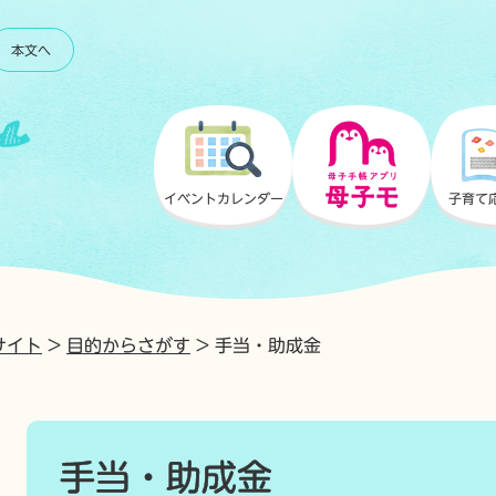
本文へ
母子手帳アプリ
母子モ
イベント
カレンダー
子育て
サイト
>
目的からさがす
>
手当・助成金
本
文
手当・助成金