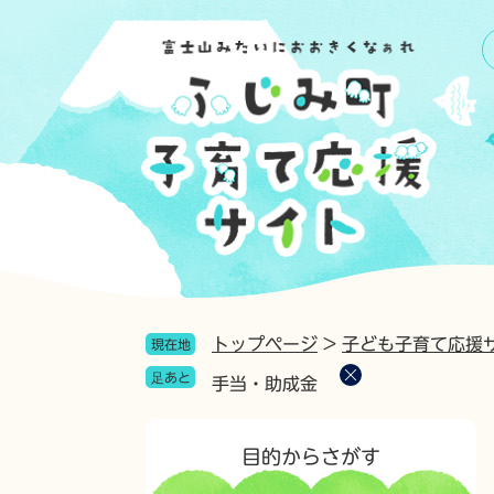
ペ
メ
ー
ニ
ジ
ュ
の
ー
先
を
頭
飛
で
ば
す
し
。
て
本
文
へ
トップページ
>
子ども子育て応援
現在地
足あと
手当・助成金
目的からさがす