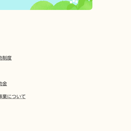
助制度
助金
事業について