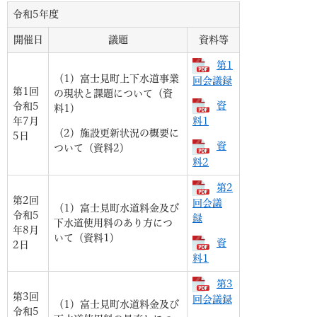
令和5年度
開催日
議題
資料等
第1
（1）富士見町上下水道事業
回会議録
第1回
の現状と課題について（資
資
令和5
料1）
年7月
料1
（2）施設更新状況の概要に
5日
資
ついて（資料2）
料2
第2
第2回
回会議
（1）富士見町水道料金及び
令和5
録
下水道使用料のあり方につ
年8月
いて（資料1）
資
2日
料1
第3
第3回
回会議録
（1）富士見町水道料金及び
令和5