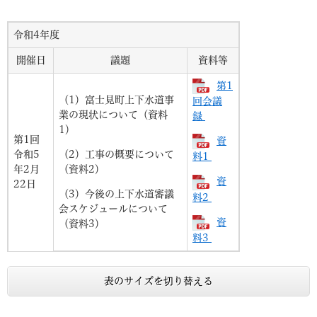
令和4年度
開催日
議題
資料等
第1
（1）富士見町上下水道事
回会議
業の現状について（資料
録
1）
第1回
資
令和5
（2）工事の概要について
料1
年2月
（資料2）
資
22日
（3）今後の上下水道審議
料2
会スケジュールについて
資
（資料3）
料3
表のサイズを切り替える