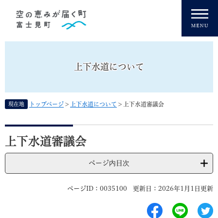
ペ
メニューを飛ばして本文へ
ー
ジ
の
先
頭
上下水道について
で
す
。
現在地
トップページ
>
上下水道について
>
上下水道審議会
本
文
上下水道審議会
ページ内目次
ページID：0035100
更新日：2026年1月1日更新