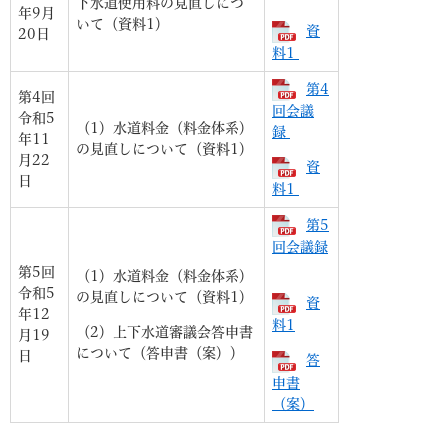
下水道使用料の見直しにつ
年9月
いて（資料1）
資
20日
料1
第4
第4回
回会議
令和5
（1）水道料金（料金体系）
録
年11
の見直しについて（資料1）
月22
資
日
料1
第5
回会議録
第5回
（1）水道料金（料金体系）
令和5
の見直しについて（資料1）
資
年12
料1
（2）上下水道審議会答申書
月19
について（答申書（案））
日
答
申書
（案）