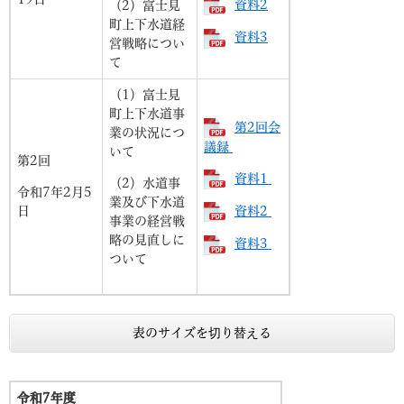
資料2
（2）富士見
町上下水道経
資料3
営戦略につい
て
（1）富士見
町上下水道事
第2回会
業の状況につ
議録
いて
第2回
資料1
（2）水道事
令和7年2月5
業及び下水道
日
資料2
事業の経営戦
略の見直しに
資料3
ついて
表のサイズを切り替える
令和7年度