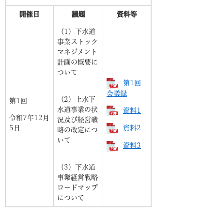
開催日
議題
資料等
（1）下水道
事業ストック
マネジメント
計画の概要に
ついて
第1回
会議録
（2）上水下
第1回
水道事業の状
資料1
令和7年12月
況及び経営戦
5日
資料2
略の改定につ
いて
資料3
（3）下水道
事業経営戦略
ロードマップ
について