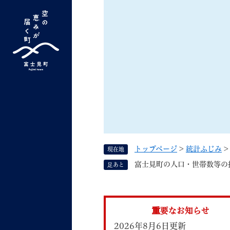
ペ
ー
ジ
の
先
G
キーワード検索
頭
o
で
o
す
よく検索されるキーワード ：
新型コロナ
ふ
g
。
l
e
カ
ス
トップページ
>
統計ふじみ
現在地
タ
くらしの情報
しごと
富士見町の人口・世帯数等の
足あと
ム
検
索
組織で探す
重要なお知らせ
2026年8月6日更新