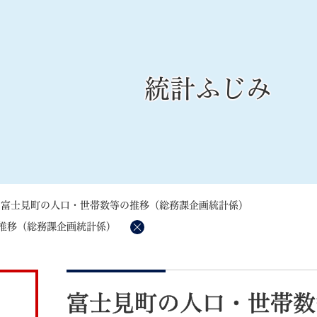
メニューを飛ばして本文へ
統計ふじみ
記事ID検
すべて
ページ
PDF
るさと納税
特別定額給付金
マイナンバー
学習支援
戸籍
請求書
>
富士見町の人口・世帯数等の推移（総務課企画統計係）
・町づくり
町政情報
こん
推移（総務課企画統計係）
削
除
本
文
富士見町の人口・世帯数