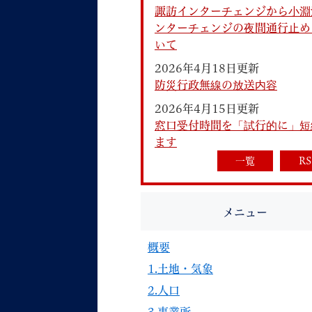
諏訪インターチェンジから小淵
ンターチェンジの夜間通行止め
いて
2026年4月18日更新
防災行政無線の放送内容
2026年4月15日更新
妊娠・出産
子育て
窓口受付時間を「試行的に」短
ます
一覧
RS
背景色
Foreign language
音声読み上げ
メニュー
携帯サイト
概要
1.土地・気象
2.人口