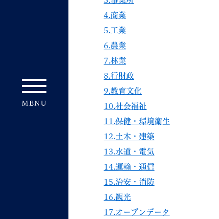
3.事業所
4.商業
5.工業
6.農業
7.林業
8.行財政
9.教育文化
10.社会福祉
11.保健・環境衛生
12.土木・建築
13.水道・電気
14.運輸・通信
15.治安・消防
16.観光
17.オープンデータ