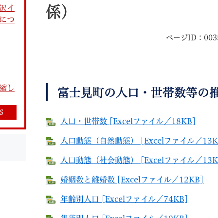
沢イ
係）
につ
ページID：003
教育
結婚・離婚
引越し・住まい
就職・
縮し
富士見町の人口・世帯数等の
S
人口・世帯数 [Excelファイル／18KB]
人口動態（自然動態） [Excelファイル／13K
文字サイズ
標準
拡大
白
黒
青
ページを一時保存す
人口動態（社会動態） [Excelファイル／13K
婚姻数と離婚数 [Excelファイル／12KB]
年齢別人口 [Excelファイル／74KB]