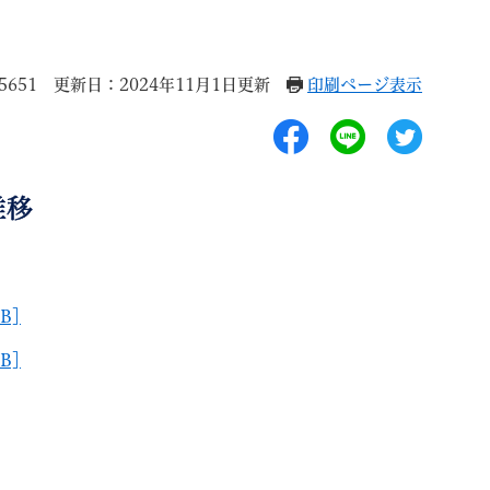
5651
更新日：2024年11月1日更新
印刷ページ表示
退職
高齢者・介護
ご不幸
推移
B]
る
サイトマップ
ご利用ガイド
B]