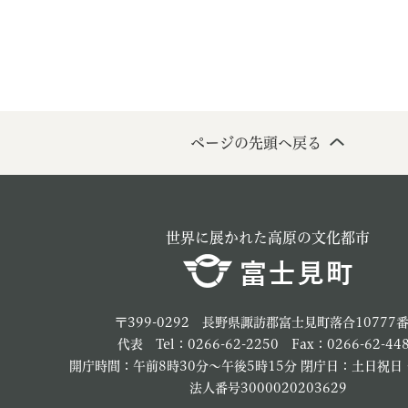
ページの先頭へ戻る
教育
結婚・離婚
引越し・住まい
就職・
世界に展かれた高原の文化都市
文字サイズ
標準
拡大
白
黒
青
ページを一時保存す
〒399-0292 長野県諏訪郡富士見町落合10777
代表 Tel：0266-62-2250 Fax：0266-62-44
開庁時間：午前8時30分～午後5時15分 閉庁日：土日祝日
法人番号3000020203629