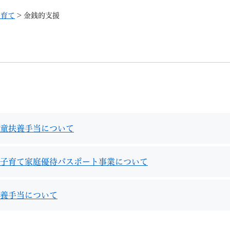
メニューを飛ばして本文へ
子育て
>
金銭的支援
記事ID検
すべて
ページ
PDF
るさと納税
特別定額給付金
マイナンバー
学習支援
戸籍
請求書
童扶養手当について
・町づくり
町政情報
こん
子育て家庭優待パスポート事業について
養手当について