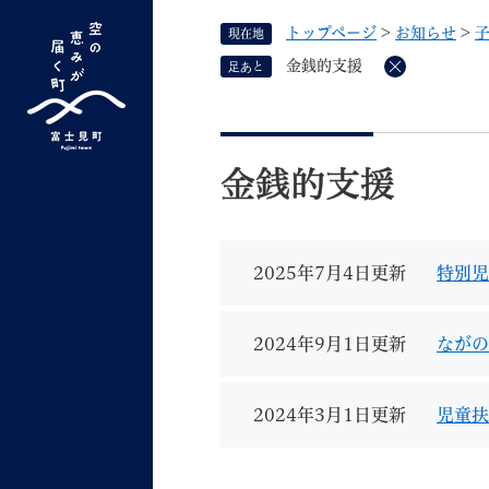
ペ
トップページ
>
お知らせ
>
現在地
ー
ジ
金銭的支援
足あと
削
の
除
先
G
キーワード検索
頭
本
o
で
文
o
金銭的支援
す
よく検索されるキーワード ：
新型コロナ
ふ
g
。
l
e
2025年7月4日更新
特別児
カ
ス
タ
くらしの情報
しごと
2024年9月1日更新
ながの
ム
検
索
2024年3月1日更新
児童扶
組織で探す