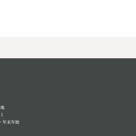
退職
高齢者・介護
ご不幸
る
サイトマップ
ご利用ガイド
番地
81
・年末年始