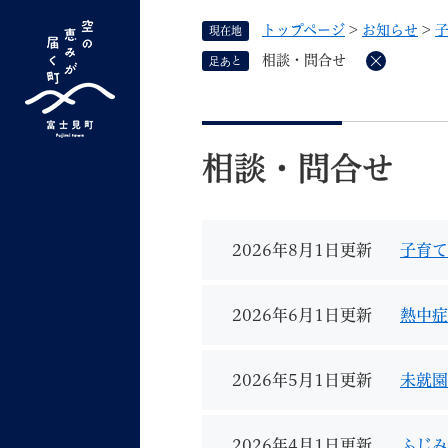
ペ
トップページ
>
お知らせ
>
現在地
ー
ジ
相談・問合せ
足あと
削
の
除
先
G
キーワード検索
頭
本
o
で
文
o
相談・問合せ
す
よく検索されるキーワード ：
新型コロナ
ふ
g
。
l
e
2026年8月1日更新
子育て
カ
ス
タ
くらしの情報
しごと
2026年6月1日更新
熱中症
ム
検
索
2026年5月1日更新
未就園
組織で探す
2026年4月1日更新
ふじみ