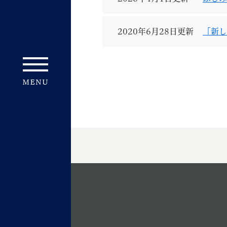
2020年6月28日更新
「新し
妊娠・出産
子育て
背景色
Foreign language
音声読み上げ
携帯サイト