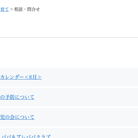
メニューを飛ばして本文へ
子育て
>
相談・問合せ
記事ID検
すべて
ページ
PDF
るさと納税
特別定額給付金
マイナンバー
学習支援
戸籍
請求書
カレンダー＜8月＞
・町づくり
町政情報
こん
の予防について
児の会について
 パパ＆プレパパクラブ