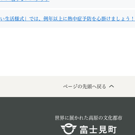
い生活様式」では、例年以上に熱中症予防を心掛けましょう！
教育
結婚・離婚
引越し・住まい
就職・
ページの先頭へ戻る
文字サイズ
標準
拡大
白
黒
青
ページを一時保存す
世界に展かれた高原の文化都市