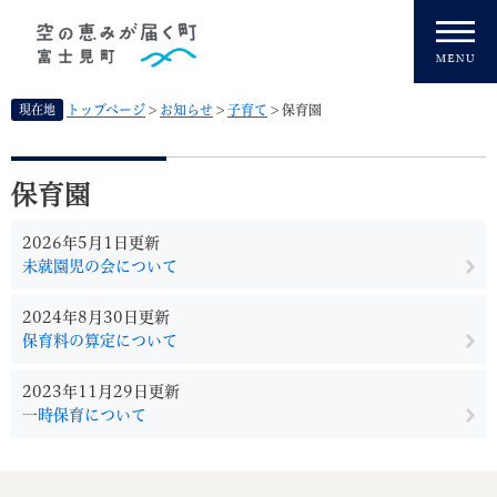
ペ
メニューを飛ばして本文へ
ー
ジ
の
先
現在地
トップページ
>
お知らせ
>
子育て
>
保育園
頭
で
本
す
文
保育園
。
2026年5月1日更新
未就園児の会について
2024年8月30日更新
保育料の算定について
2023年11月29日更新
一時保育について