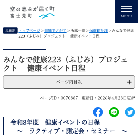
ペ
メニューを飛ばして本文へ
ー
ジ
の
先
現在地
トップページ
>
組織でさがす
>
所属一覧
>
保健福祉課
>
みんなで健康
頭
223（ふじみ）プロジェクト 健康イベント日程
で
す
本
。
文
みんなで健康223（ふじみ）プロジェ
クト 健康イベント日程
ページ内目次
ページID：0070887
更新日：2026年4月28日更新
令和8年度 健康イベントの日程
～ ラクティブ・測定会・セミナー ～