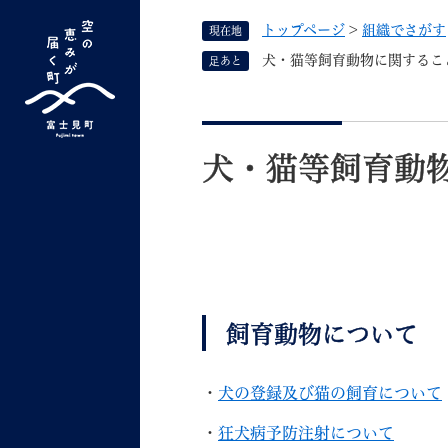
ペ
トップページ
>
組織でさがす
現在地
ー
ジ
犬・猫等飼育動物に関するこ
足あと
の
先
G
キーワード検索
頭
本
o
で
文
o
犬・猫等飼育動
す
よく検索されるキーワード ：
新型コロナ
ふ
g
。
l
e
カ
ス
タ
くらしの情報
しごと
ム
飼育動物について
検
索
・
犬の登録及び猫の飼育について
組織で探す
・
狂犬病予防注射について