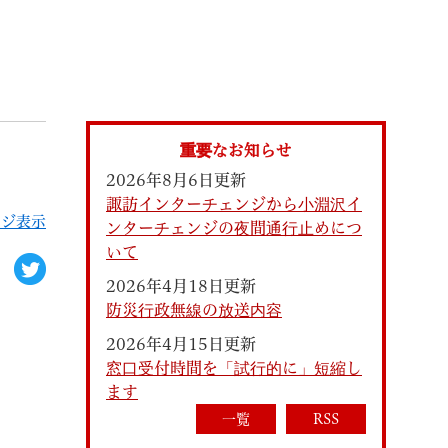
索
重要なお知らせ
2026年8月6日更新
諏訪インターチェンジから小淵沢イ
ージ表示
ンターチェンジの夜間通行止めにつ
いて
2026年4月18日更新
防災行政無線の放送内容
なときは
観光
2026年4月15日更新
窓口受付時間を「試行的に」短縮し
ます
カレンダーで探す
一覧
RSS