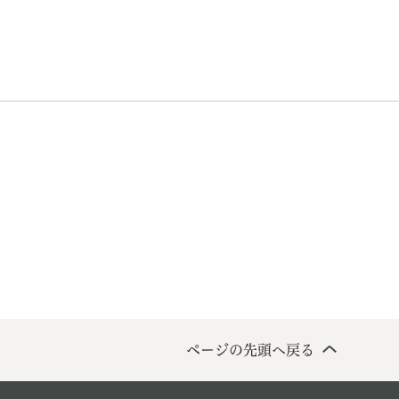
教育
結婚・離婚
引越し・住まい
就職・
文字サイズ
標準
拡大
白
黒
青
ページを一時保存す
ページの先頭へ戻る