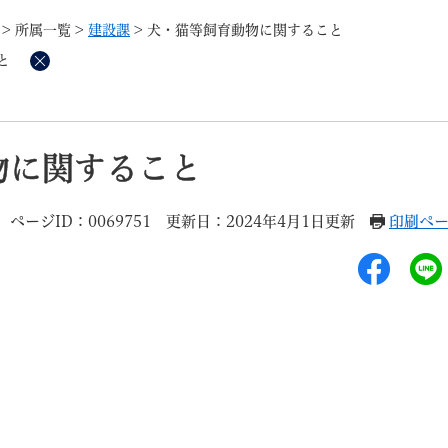
メニューを飛ばして本文へ
>
所属一覧
>
建設課
>
犬・猫等飼育動物に関すること
と
削
除
記事ID検
すべて
ページ
PDF
物に関すること
るさと納税
特別定額給付金
マイナンバー
学習支援
戸籍
請求書
ページID：0069751
更新日：2024年4月1日更新
印刷ペ
・町づくり
町政情報
こん