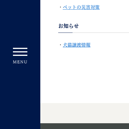
・
ペットの災害対策
お知らせ
・
犬猫譲渡情報
妊娠・出産
子育て
背景色
Foreign language
音声読み上げ
携帯サイト