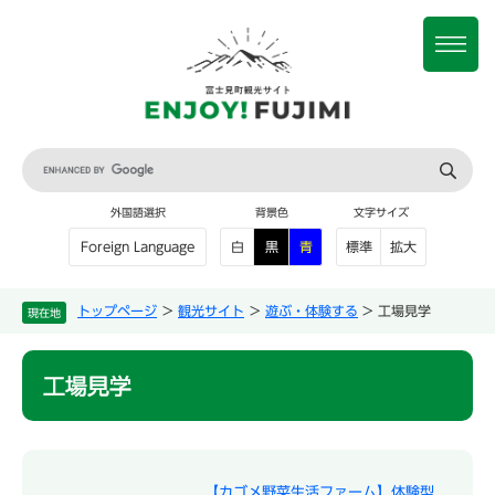
ペ
メ
ー
ニ
メ
ジ
ュ
ニ
の
ー
ュ
先
を
ー
頭
飛
で
ば
G
す
し
o
。
て
o
外国語選択
背景色
文字サイズ
本
g
文
l
白
黒
青
標準
拡大
Foreign Language
e
へ
カ
ス
トップページ
>
観光サイト
>
遊ぶ・体験する
>
工場見学
現在地
タ
ム
本
検
工場見学
文
索
【カゴメ野菜生活ファーム】体験型