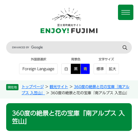
ペ
メ
ー
ニ
メ
ジ
ュ
ニ
の
ー
ュ
先
を
ー
頭
飛
で
ば
G
す
し
o
。
て
o
外国語選択
背景色
文字サイズ
本
g
文
l
白
黒
青
標準
拡大
Foreign Language
e
へ
カ
ス
トップページ
>
観光サイト
>
360度の絶景と花の宝庫『南アル
現在地
タ
プス 入笠山』
>
360度の絶景と花の宝庫『南アルプス 入笠山』
ム
検
本
索
360度の絶景と花の宝庫『南アルプス 入
文
笠山』