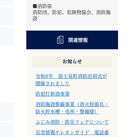
■消防係
消防団、防犯、危険物協会、消防施
設
関連情報
退職
高齢者・介護
ご不幸
お知らせ
令和8年 富士見町消防出初式が
開催されました
る
サイトマップ
ご利用ガイド
防犯灯新設事業
消防施設整備事業（消火栓器具・
防火貯水槽・屯所・警鐘楼）
ふじみ消防・防災フェアについて
災害情報テレホンガイド 電話番