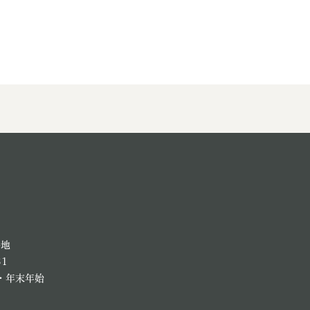
番地
81
・年末年始