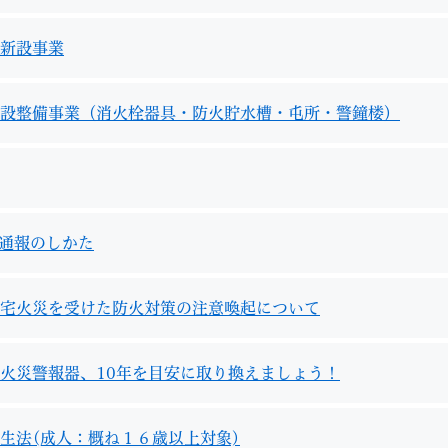
新設事業
設整備事業（消火栓器具・防火貯水槽・屯所・警鐘楼）
番通報のしかた
宅火災を受けた防火対策の注意喚起について
火災警報器、10年を目安に取り換えましょう！
生法(成人：概ね１６歳以上対象)