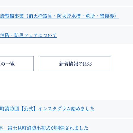
設整備事業（消火栓器具・防火貯水槽・屯所・警鐘楼）
消防・防災フェアについて
教育
結婚・離婚
引越し・住まい
就職・
報の一覧
新着情報のRSS
文字サイズ
標準
拡大
白
黒
青
ページを一時保存す
町消防団【公式】インスタグラム始めました
年 富士見町消防出初式が開催されました