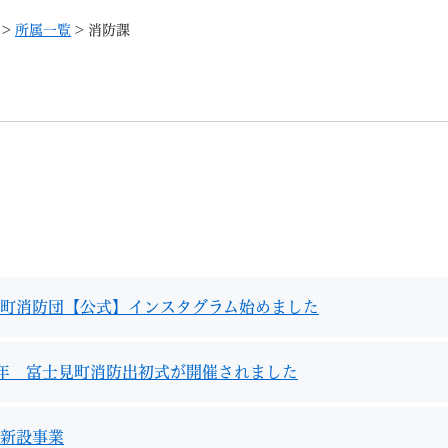
メニューを飛ばして本文へ
>
所属一覧
>
消防課
記事ID検
すべて
ページ
PDF
るさと納税
特別定額給付金
マイナンバー
学習支援
戸籍
請求書
町消防団【公式】インスタグラム始めました
・町づくり
町政情報
こん
年 富士見町消防出初式が開催されました
新設事業