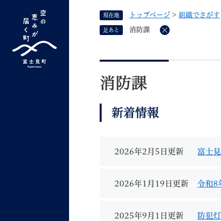
ペ
トップページ
>
組織でさがす
現在地
ー
ジ
消防課
足あと
削
の
除
先
G
キーワード検索
頭
本
o
で
文
o
消防課
す
よく検索されるキーワード ：
新型コロナ
ふ
g
。
l
新着情報
e
カ
ス
タ
2026年2月5日更新
富士見
くらしの情報
しごと
ム
検
2026年1月19日更新
令和8
索
組織で探す
2025年9月1日更新
防犯灯