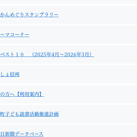
かんめぐりスタンプラリー
ーマコーナー
ベスト１０ （2025年4月～2026年3月）
しょ信州
の方へ【利用案内】
町子ども読書活動推進計画
日新聞データベース