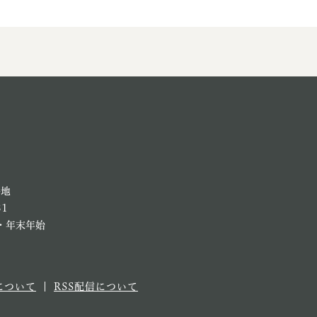
番地
81
・年末年始
について
RSS配信について