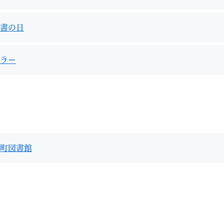
書の日
ラー
町図書館