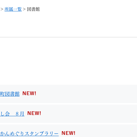
メニューを飛ばして本文へ
>
所属一覧
>
図書館
記事ID検
すべて
ページ
PDF
るさと納税
特別定額給付金
マイナンバー
学習支援
戸籍
請求書
町図書館
・町づくり
町政情報
こん
し会 ８月
かんめぐりスタンプラリー