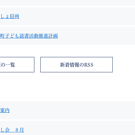
しょ信州
町子ども読書活動推進計画
教育
結婚・離婚
引越し・住まい
就職・
報の一覧
新着情報のRSS
文字サイズ
標準
拡大
白
黒
青
ページを一時保存す
案内
し会 ８月