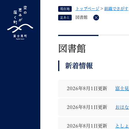
ペ
トップページ
>
組織でさがす
現在地
ー
ジ
図書館
足あと
削
の
除
先
G
キーワード検索
頭
本
o
で
文
o
図書館
す
よく検索されるキーワード ：
新型コロナ
ふ
g
。
l
新着情報
e
カ
ス
タ
2026年8月1日更新
富士見
くらしの情報
しごと
ム
検
2026年8月1日更新
おはな
索
組織で探す
2026年8月1日更新
としょ