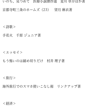
いのち、見つめて 医療小説傑作選 夏川 草介ほか著
京都寺町三条のホームズ（23） 望月 麻衣著
＜詩歌＞
手花火 千原 ジュニア著
＜エッセイ＞
もう怖いのは締め切りだけ 村井 理子著
＜旅行＞
海外旅行でのスマホ使いこなし術 リンクアップ著
＜経済＞