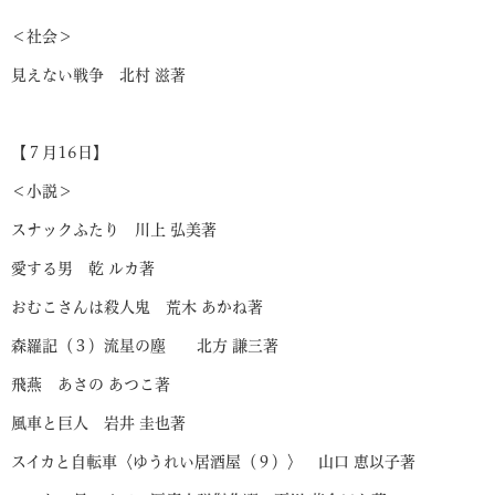
＜社会＞
見えない戦争 北村 滋著
【７月16日】
＜小説＞
スナックふたり 川上 弘美著
愛する男 乾 ルカ著
おむこさんは殺人鬼 荒木 あかね著
森羅記（３）流星の塵 北方 謙三著
飛燕 あさの あつこ著
風車と巨人 岩井 圭也著
スイカと自転車〈ゆうれい居酒屋（９）〉 山口 恵以子著