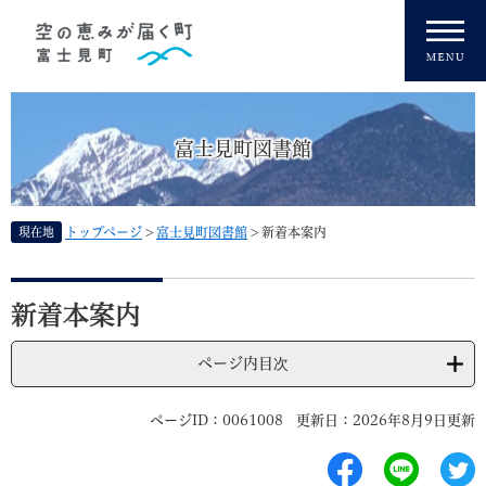
ペ
メニューを飛ばして本文へ
ー
ジ
の
先
頭
富士見町図書館
で
す
。
現在地
トップページ
>
富士見町図書館
>
新着本案内
本
文
新着本案内
ページ内目次
ページID：0061008
更新日：2026年8月9日更新