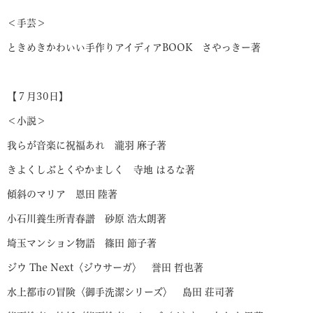
＜手芸＞
ときめきかわいい手作りアイディアBOOK さやっきー著
【７月30日】
＜小説＞
我らが音楽に祝福あれ 瀧羽 麻子著
きよくしぶとくやかましく 寺地 はるな著
傾斜のマリア 恩田 陸著
小石川養生所青春譜 砂原 浩太朗著
埼玉マンション物語 篠田 節子著
ジウ The Next〈ジウサーガ〉 誉田 哲也著
水上都市の冒険〈御手洗潔シリーズ〉 島田 荘司著