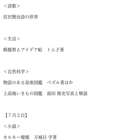
＜詩歌＞
宮沢賢治詩の世界
＜生活＞
模様替えアイデア帖 トム子著
＜自然科学＞
物語のある星座図鑑 ペズル著ほか
上高地いきもの図鑑 前田 篤史写真と解説
【７月２日】
＜小説＞
ホルモー燦燦 万城目 学著