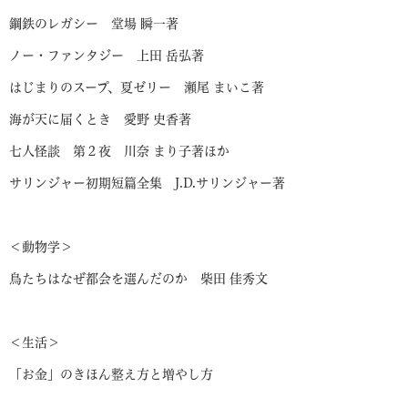
鋼鉄のレガシー 堂場 瞬一著
ノー・ファンタジー 上田 岳弘著
はじまりのスープ、夏ゼリー 瀬尾 まいこ著
海が天に届くとき 愛野 史香著
七人怪談 第２夜 川奈 まり子著ほか
サリンジャー初期短篇全集 J.D.サリンジャー著
＜動物学＞
鳥たちはなぜ都会を選んだのか 柴田 佳秀文
＜生活＞
「お金」のきほん整え方と増やし方