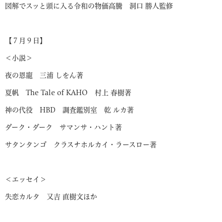
図解でスッと頭に入る令和の物価高騰 洞口 勝人監修
【７月９日】
＜小説＞
夜の恩寵 三浦 しをん著
夏帆 The Tale of KAHO 村上 春樹著
神の代役 HBD 調査鑑別室 乾 ルカ著
ダーク・ダーク サマンサ・ハント著
サタンタンゴ クラスナホルカイ・ラースロー著
＜エッセイ＞
失恋カルタ 又吉 直樹文ほか