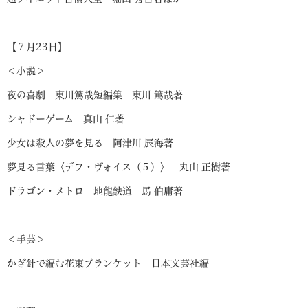
【７月23日】
＜小説＞
夜の喜劇 東川篤哉短編集 東川 篤哉著
シャドーゲーム 真山 仁著
少女は殺人の夢を見る 阿津川 辰海著
夢見る言葉〈デフ・ヴォイス（５）〉 丸山 正樹著
ドラゴン・メトロ 地龍鉄道 馬 伯庸著
＜手芸＞
かぎ針で編む花束ブランケット 日本文芸社編