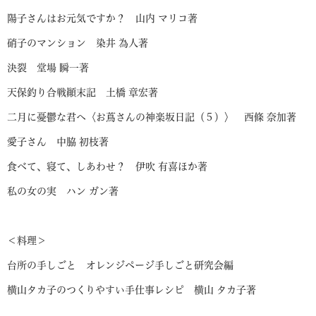
陽子さんはお元気ですか？ 山内 マリコ著
硝子のマンション 染井 為人著
決裂 堂場 瞬一著
天保釣り合戦顚末記 土橋 章宏著
二月に憂鬱な君へ〈お蔦さんの神楽坂日記（５）〉 西條 奈加著
愛子さん 中脇 初枝著
食べて、寝て、しあわせ？ 伊吹 有喜ほか著
私の女の実 ハン ガン著
＜料理＞
台所の手しごと オレンジページ手しごと研究会編
横山タカ子のつくりやすい手仕事レシピ 横山 タカ子著