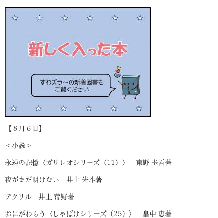
【８月６日】
＜小説＞
永遠の記憶〈ガリレオシリーズ（11）〉 東野 圭吾著
夜がまだ明けない 井上 先斗著
アクリル 井上 荒野著
おにがわらう〈しゃばけシリーズ（25）〉 畠中 恵著