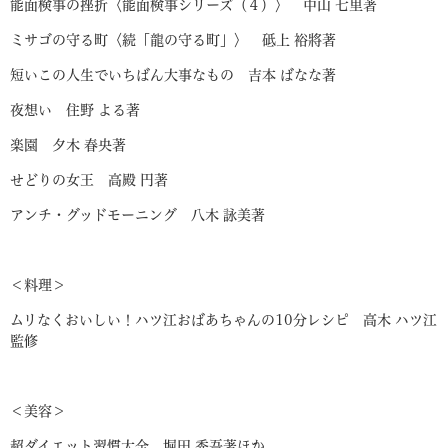
能面検事の挫折〈能面検事シリーズ（４）〉 中山 七里著
ミサゴの守る町〈続「龍の守る町」〉 砥上 裕將著
短いこの人生でいちばん大事なもの 吉本 ばなな著
夜想い 住野 よる著
楽園 夕木 春央著
せどりの女王 高殿 円著
アンチ・グッドモーニング 八木 詠美著
＜料理＞
ムリなくおいしい！ハツ江おばあちゃんの10分レシピ 高木 ハツ江
監修
＜美容＞
超ダイエット習慣大全 堀田 秀吾著ほか