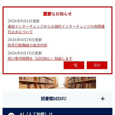
重要なお知らせ
2026年8月6日更新
諏訪インターチェンジから小淵沢インターチェンジの夜間通
行止めについて
2026年4月18日更新
防災行政無線の放送内容
2026年4月15日更新
窓口受付時間を「試行的に」短縮します
一覧
RSS
図書館MENU
AI（人工知能）は