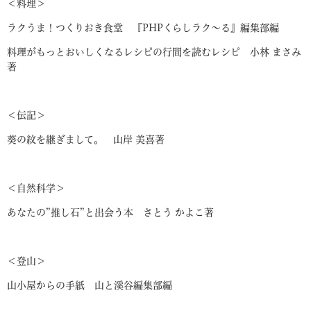
＜料理＞
ラクうま！つくりおき食堂 『PHPくらしラク～る』編集部編
料理がもっとおいしくなるレシピの行間を読むレシピ 小林 まさみ
著
＜伝記＞
葵の紋を継ぎまして。 山岸 美喜著
＜自然科学＞
あなたの”推し石”と出会う本 さとう かよこ著
＜登山＞
山小屋からの手紙 山と溪谷編集部編