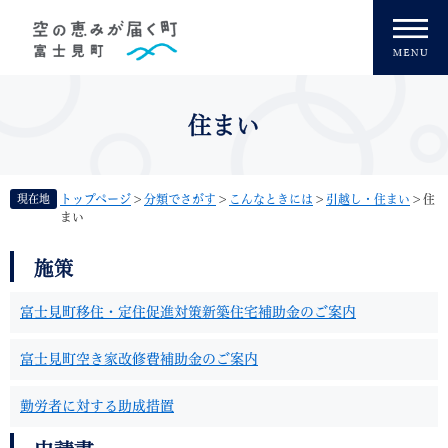
ペ
メニューを飛ばして本文へ
ー
ジ
の
先
頭
住まい
で
す
。
現在地
トップページ
>
分類でさがす
>
こんなときには
>
引越し・住まい
>
住
まい
本
施策
文
富士見町移住・定住促進対策新築住宅補助金のご案内
富士見町空き家改修費補助金のご案内
勤労者に対する助成措置