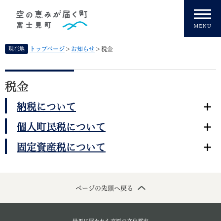
ペ
メニューを飛ばして本文へ
ー
ジ
の
先
現在地
トップページ
>
お知らせ
>
税金
頭
で
本
す
文
税金
。
納税について
個人町民税について
固定資産税について
ページの先頭へ戻る