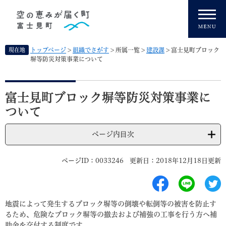
ペ
メニューを飛ばして本文へ
ー
ジ
の
先
現在地
トップページ
>
組織でさがす
>
所属一覧
>
建設課
>
富士見町ブロック
頭
塀等防災対策事業について
で
す
本
。
文
富士見町ブロック塀等防災対策事業に
ついて
ページ内目次
ページID：0033246
更新日：2018年12月18日更新
地震によって発生するブロック塀等の倒壊や転倒等の被害を防止す
るため、危険なブロック塀等の撤去および補強の工事を行う方へ補
助金を交付する制度です。