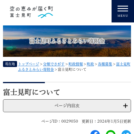
ペ
メニューを飛ばして本文へ
ー
ジ
の
先
頭
富士見町ふるさとみらい寄附金
で
す
。
現在地
トップページ
>
分類でさがす
>
町政情報
>
町政
>
各種募集
>
富士見町
ふるさとみらい寄附金
>
富士見町について
本
文
富士見町について
ページ内目次
ページID：0029050
更新日：2024年1月5日更新