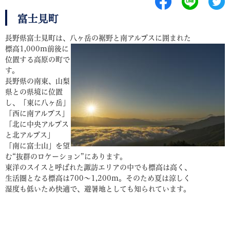
富士見町
長野県富士見町は、八ヶ岳の裾野と南アルプスに囲まれた
標高1,000ｍ前後に
位置する高原の町で
す。
長野県の南東、山梨
県との県境に位置
し、「東に八ヶ岳」
「西に南アルプス」
「北に中央アルプス
と北アルプス」
「南に富士山」を望
む“抜群のロケーション”にあります。
東洋のスイスと呼ばれた諏訪エリアの中でも標高は高く、
生活圏となる標高は700～1,200ｍ。そのため夏は涼しく
湿度も低いため快適で、避暑地としても知られています。