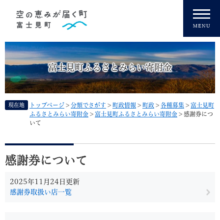
ペ
メニューを飛ばして本文へ
ー
ジ
の
先
頭
富士見町ふるさとみらい寄附金
で
す
。
現在地
トップページ
>
分類でさがす
>
町政情報
>
町政
>
各種募集
>
富士見町
ふるさとみらい寄附金
>
富士見町ふるさとみらい寄附金
>
感謝券につ
いて
本
文
感謝券について
2025年11月24日更新
感謝券取扱い店一覧