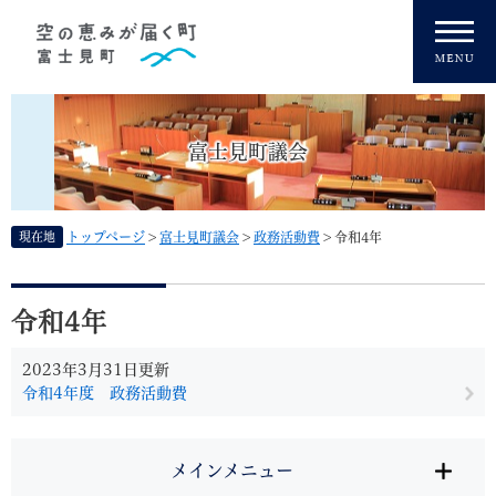
ペ
メニューを飛ばして本文へ
ー
ジ
の
先
頭
富士見町議会
で
す
。
現在地
トップページ
>
富士見町議会
>
政務活動費
>
令和4年
本
文
令和4年
2023年3月31日更新
令和4年度 政務活動費
メインメニュー