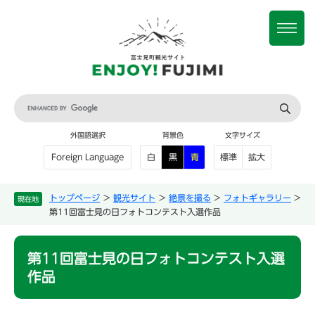
ペ
メ
ー
ニ
メ
ジ
ュ
ニ
の
ー
ュ
先
を
ー
頭
飛
で
ば
G
す
し
o
。
て
o
外国語選択
背景色
文字サイズ
本
g
文
l
白
黒
青
標準
拡大
Foreign Language
e
へ
カ
ス
トップページ
>
観光サイト
>
絶景を撮る
>
フォトギャラリー
>
現在地
タ
第11回富士見の日フォトコンテスト入選作品
ム
検
本
索
第11回富士見の日フォトコンテスト入選
文
作品