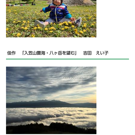
佳作 「入笠山雲海・八ヶ岳を望む」 吉田 えい子