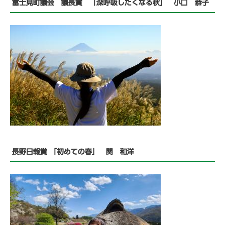
​富士見町議会 議長賞 「深呼吸したくなる秋」 小口 恭子
長野日報賞 「初めての春」 関 和洋