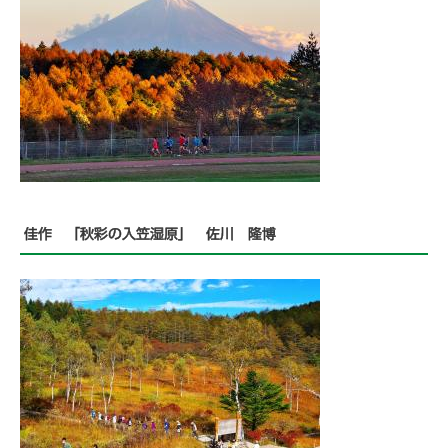
佳作 「秋彩の入笠湿原」 佐川 隆博