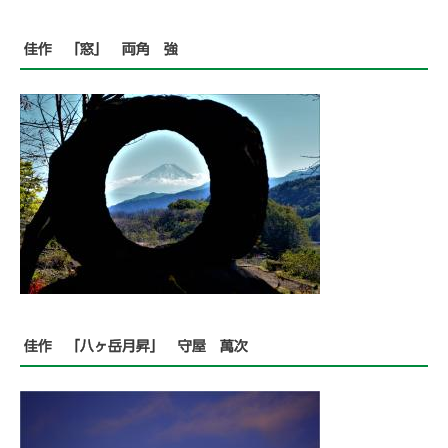
佳作 「窓」 両角 強
佳作 「八ヶ岳月昇」 守屋 萬次