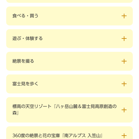
食べる・買う
遊ぶ・体験する
絶景を撮る
富士見を歩く
標高の天空リゾート『八ヶ岳山麓＆富士見高原創造の
森』
360度の絶景と花の宝庫『南アルプス 入笠山』