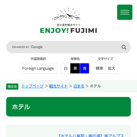
ペ
メ
ー
ニ
メ
ジ
ュ
ニ
の
ー
ュ
先
を
ー
頭
飛
で
ば
G
す
し
o
。
て
o
外国語選択
背景色
文字サイズ
本
g
文
l
白
黒
青
標準
拡大
Foreign Language
e
へ
カ
ス
トップページ
>
観光サイト
>
泊まる
>
ホテル
現在地
タ
ム
本
検
ホテル
文
索
【ホテル八峯苑・鹿の湯】南アルプス