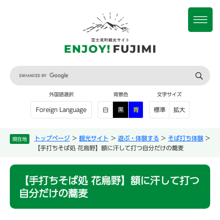
ペ
メ
ー
ニ
メ
ジ
ュ
ニ
の
ー
ュ
先
を
ー
頭
飛
で
ば
G
す
し
o
。
て
o
外国語選択
背景色
文字サイズ
本
g
文
l
白
黒
青
標準
拡大
Foreign Language
e
へ
カ
ス
トップページ
>
観光サイト
>
遊ぶ・体験する
>
そば打ち体験
>
現在地
タ
【手打ちそば処 花鳥野】額に汗して打つ自分だけの蕎麦
ム
検
本
索
【手打ちそば処 花鳥野】額に汗して打つ
文
自分だけの蕎麦