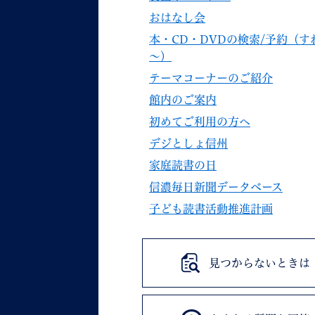
おはなし会
本・CD・DVDの検索/予約（す
～）
テーマコーナーのご紹介
館内のご案内
初めてご利用の方へ
デジとしょ信州
家庭読書の日
信濃毎日新聞データベース
子ども読書活動推進計画
見つからないときは