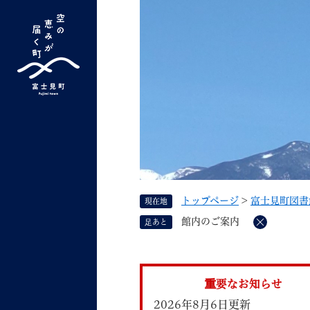
ペ
ー
ジ
の
先
G
キーワード検索
頭
o
で
o
す
よく検索されるキーワード ：
新型コロナ
ふ
g
。
l
e
カ
ス
トップページ
>
富士見町図書
現在地
タ
くらしの情報
しごと
館内のご案内
足あと
ム
削
除
検
索
組織で探す
重要なお知らせ
2026年8月6日更新