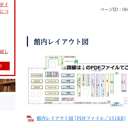
沢イ
ページID：006
につ
館内レイアウト図
教育
結婚・離婚
引越し・住まい
就職・
縮し
S
文字サイズ
標準
拡大
白
黒
青
ページを一時保存す
館内レイアウト図 [PDFファイル／151KB]