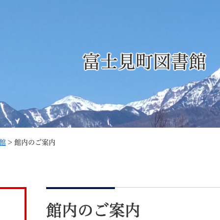
メニューを飛ばして本文へ
富士見町図書館
記事ID検
すべて
ページ
PDF
るさと納税
特別定額給付金
マイナンバー
学習支援
戸籍
請求書
館
>
館内のご案内
・町づくり
町政情報
こん
本
文
館内のご案内