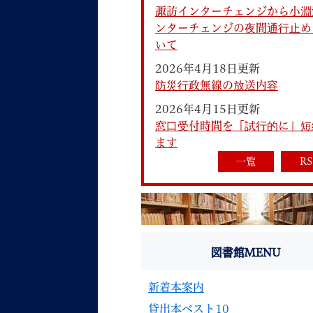
諏訪インターチェンジから小淵
ンターチェンジの夜間通行止め
いて
2026年4月18日更新
防災行政無線の放送内容
2026年4月15日更新
妊娠・出産
子育て
窓口受付時間を「試行的に」短
ます
一覧
RS
背景色
Foreign language
音声読み上げ
携帯サイト
図書館MENU
新着本案内
貸出本ベスト10