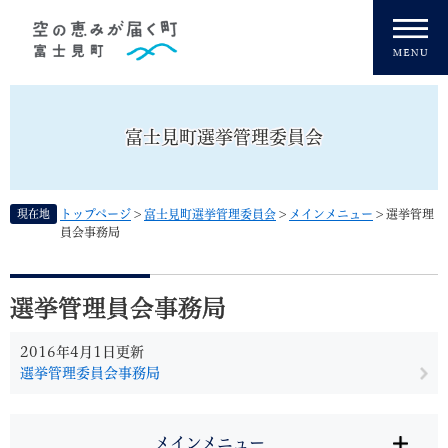
ペ
メニューを飛ばして本文へ
ー
ジ
の
先
頭
富士見町選挙管理委員会
で
す
。
現在地
トップページ
>
富士見町選挙管理委員会
>
メインメニュー
>
選挙管理
員会事務局
本
文
選挙管理員会事務局
2016年4月1日更新
選挙管理委員会事務局
メインメニュー