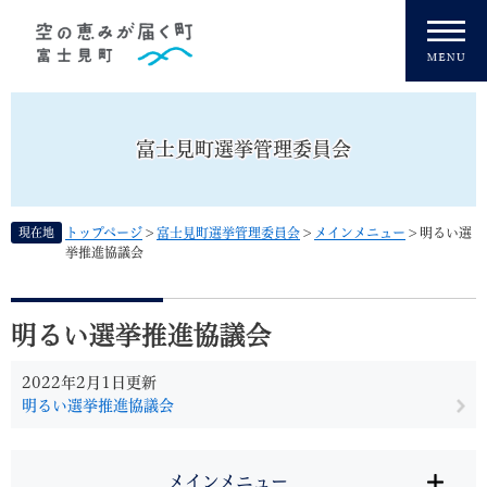
ペ
メニューを飛ばして本文へ
ー
ジ
の
先
頭
富士見町選挙管理委員会
で
す
。
現在地
トップページ
>
富士見町選挙管理委員会
>
メインメニュー
>
明るい選
挙推進協議会
本
文
明るい選挙推進協議会
2022年2月1日更新
明るい選挙推進協議会
メインメニュー