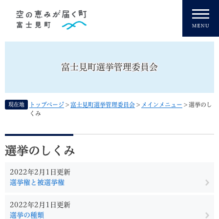
ペ
メニューを飛ばして本文へ
ー
ジ
の
先
頭
富士見町選挙管理委員会
で
す
。
現在地
トップページ
>
富士見町選挙管理委員会
>
メインメニュー
>
選挙のし
くみ
本
文
選挙のしくみ
2022年2月1日更新
選挙権と被選挙権
2022年2月1日更新
選挙の種類