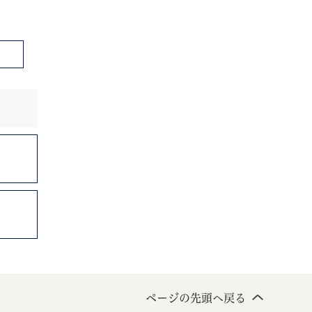
ページの先頭へ戻る