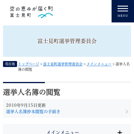
ペ
メニューを飛ばして本文へ
ー
ジ
の
先
頭
富士見町選挙管理委員会
で
す
。
現在地
トップページ
>
富士見町選挙管理委員会
>
メインメニュー
>
選挙人名
簿の閲覧
本
文
選挙人名簿の閲覧
2010年9月15日更新
選挙人名簿抄本閲覧の手続き
メインメニュー