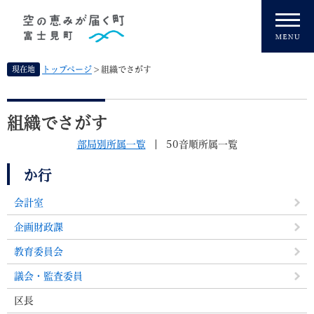
ペ
メニューを飛ばして本文へ
ー
ジ
の
先
現在地
トップページ
>
組織でさがす
頭
で
本
す
文
組織でさがす
。
部局別所属一覧
50音順所属一覧
か行
会計室
企画財政課
教育委員会
議会・監査委員
区長