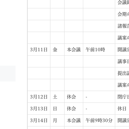
会議
会期
諸報
議案
3月11日
金
本会議
午前10時
開議
議事
提出
議案
3月12日
土
休会
-
閉庁
3月13日
日
休会
-
休日
3月14日
月
本会議
午前9時30分
開議