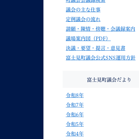
町議会会議録検索
議会の主な仕事
定例議会の流れ
請願・陳情・傍聴・会議録案内
議場案内図（PDF）
決議・要望・提言・意見書
富士見町議会公式SNS運用方針
富士見町議会だより
令和8年
令和7年
令和6年
令和5年
令和4年