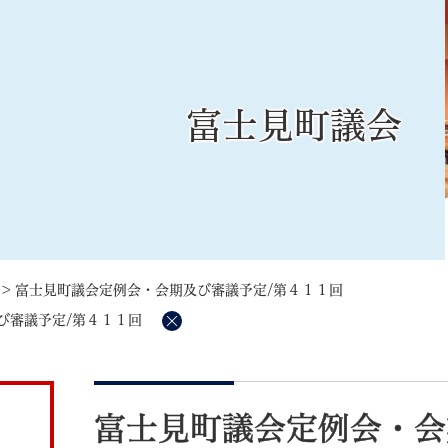
メニューを飛ばして本文へ
富士見町議会
記事ID検
すべて
ページ
PDF
るさと納税
特別定額給付金
マイナンバー
学習支援
戸籍
請求書
>
富士見町議会定例会・会期及び審議予定/第４１１回
・町づくり
町政情報
こん
び審議予定/第４１１回
削
除
本
文
富士見町議会定例会・会