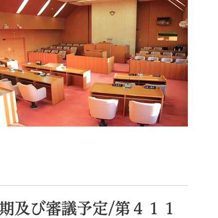
索
なときは
観光
カレンダーで探す
期及び審議予定/第４１１