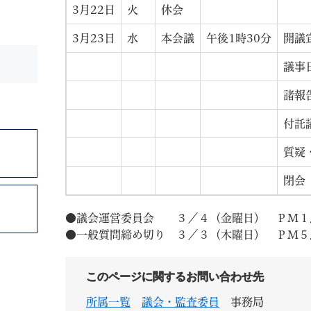
3月22日
火
休会
3月23日
水
本会議
午後1時30分
開議
議事
諸報
付託
質疑
閉会
●議会運営委員会 ３／４（金曜日） ＰＭ１
●一般質問締め切り ３／３（木曜日） ＰＭ５
このページに関するお問い合わせ先
所属一覧
議会・監査委員
事務局