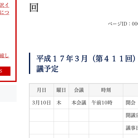
沢イ
回
につ
ページID：000
教育
結婚・離婚
引越し・住まい
就職・
縮し
平成１７年３月（第４１１回
議予定
S
月日
曜日
会議
時刻
文字サイズ
標準
拡大
白
黒
青
ページを一時保存す
3月10日
木
本会議
午前10時
開会
開議
議事