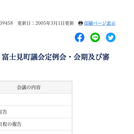
9458
更新日：2005年3月1日更新
印刷ページ表示
退職
高齢者・介護
ご不幸
）富士見町議会定例会・会期及び審
会議の内容
る
サイトマップ
ご利用ガイド
宣告
日程の報告