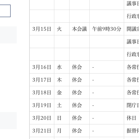
議事
行政
3月15日
火
本会議
午前9時30分
開議
議事
行政
3月16日
水
休会
-
各常
3月17日
木
休会
-
各常
3月18日
金
休会
-
各常
3月19日
土
休会
-
閉庁
3月20日
日
休会
-
休日
3月21日
月
休会
-
振替