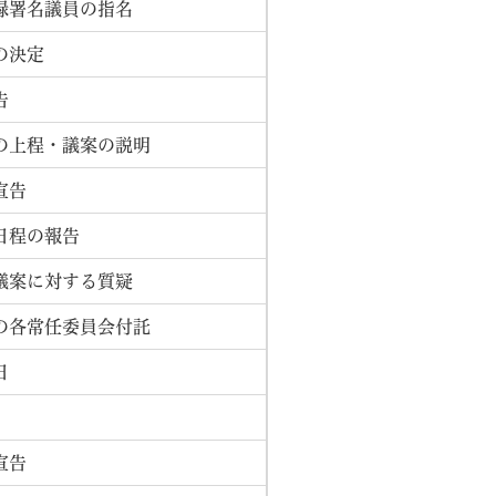
録署名議員の指名
の決定
告
の上程・議案の説明
宣告
日程の報告
議案に対する質疑
の各常任委員会付託
日
宣告