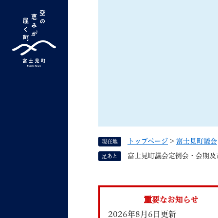
ペ
ー
ジ
の
先
G
キーワード検索
頭
o
で
o
す
よく検索されるキーワード ：
新型コロナ
ふ
g
。
l
e
カ
ス
トップページ
>
富士見町議会
現在地
タ
くらしの情報
しごと
富士見町議会定例会・会期及
足あと
ム
検
索
組織で探す
重要なお知らせ
2026年8月6日更新