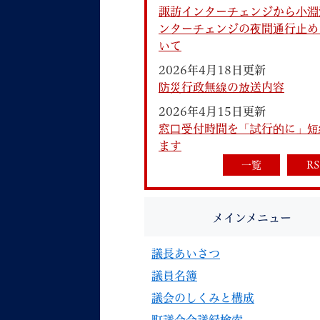
諏訪インターチェンジから小淵
ンターチェンジの夜間通行止め
いて
2026年4月18日更新
防災行政無線の放送内容
2026年4月15日更新
妊娠・出産
子育て
窓口受付時間を「試行的に」短
ます
一覧
RS
背景色
Foreign language
音声読み上げ
メインメニュー
携帯サイト
議長あいさつ
議員名簿
議会のしくみと構成