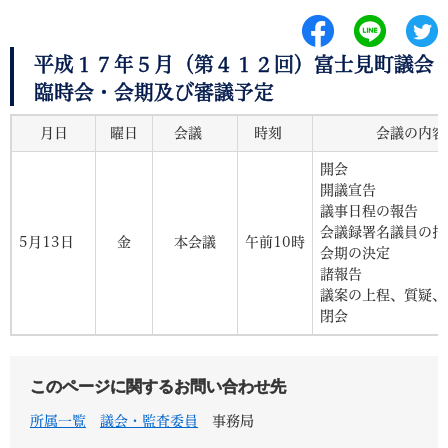
平成１７年５月（第４１２回）富士見町議会
臨時会・会期及び審議予定
月日
曜日
会議
時刻
会議
開
開議
議事日
会議録署名
5月13日
金
本会議
午前10時
会期
諸
議案の上程、質
閉
このページに関するお問い合わせ先
所属一覧
議会・監査委員
事務局