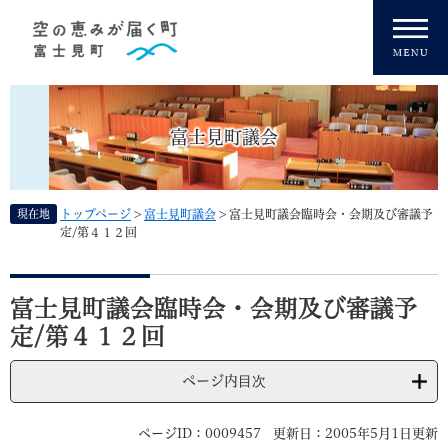
ペ
メニューを飛ばして本文へ
ー
ジ
の
先
頭
富士見町議会
で
す
。
現在地
トップページ
>
富士見町議会
>
富士見町議会臨時会・会期及び審議予
定/第４１２回
本
文
富士見町議会臨時会・会期及び審議予
定/第４１２回
ページ内目次
ページID：0009457
更新日：2005年5月1日更新